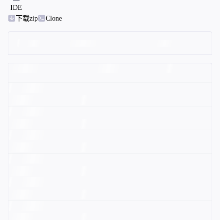
IDE
下载zip
Clone