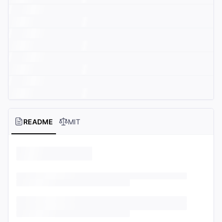
README
MIT