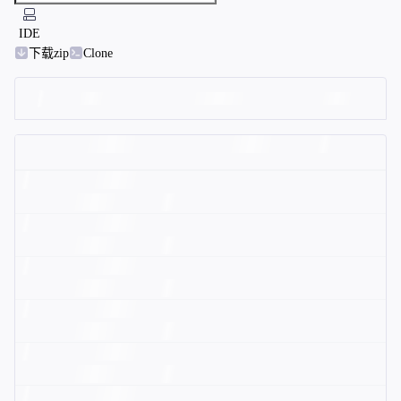
IDE
下载zip
Clone