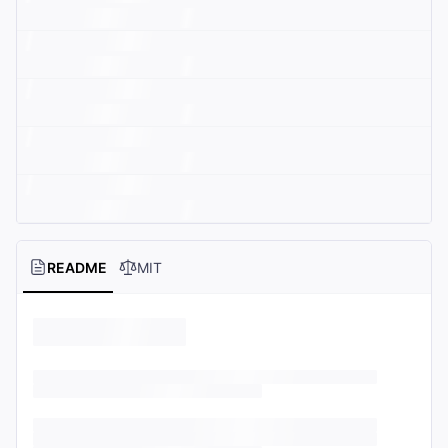
README
MIT