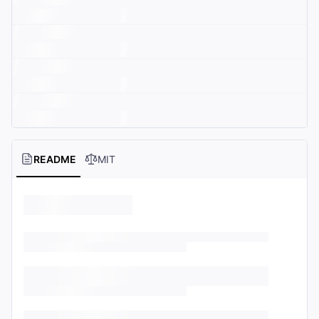
README
MIT