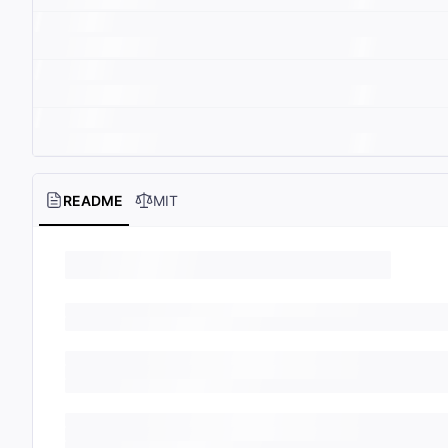
README
MIT