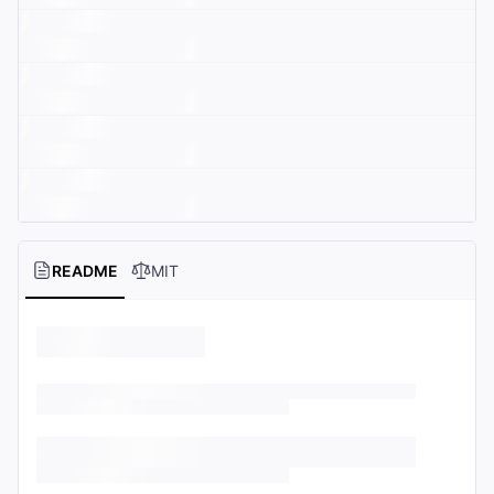
README
MIT