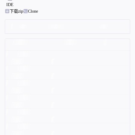
IDE
下载zip
Clone