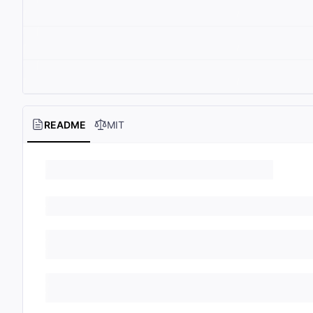
README
MIT