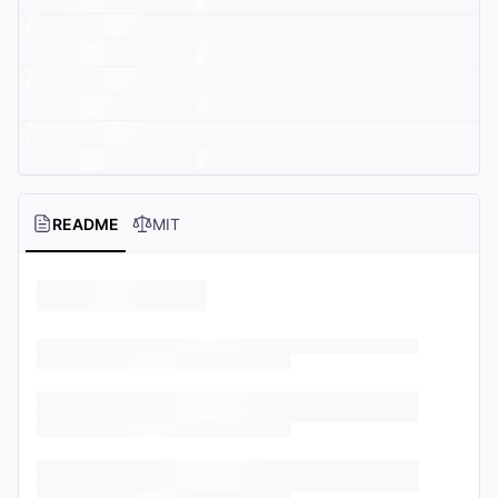
README
MIT