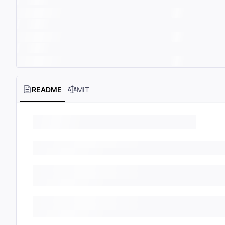
README
MIT