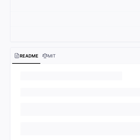
README
MIT