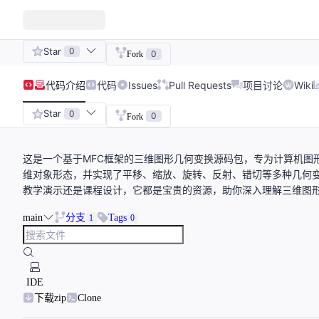
Star
0
0
Fork
代码
介绍
代码
Issues
Pull Requests
项目讨论
Wiki
Star
0
0
Fork
这是一个基于MFC框架的三维图形几何变换源码包，专为计算机图
维对象形态，并实现了平移、缩放、旋转、反射、错切等多种几何变换功能
教学演示还是课程设计，它都是宝贵的资源，助你深入理解三维图
main
分支
Tags
1
0
IDE
下载zip
Clone