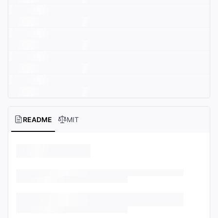
README
MIT