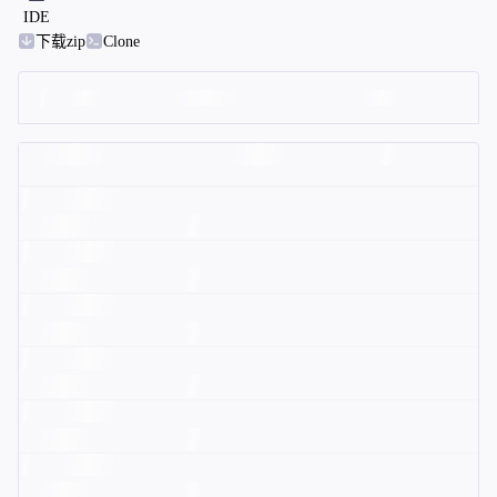
IDE
下载zip
Clone