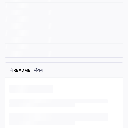
README
MIT