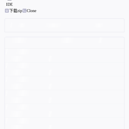
IDE
下载zip
Clone