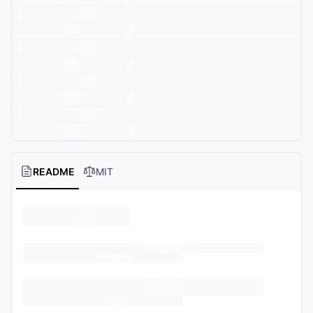
README
MIT