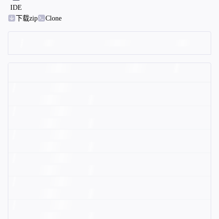
IDE
下载zip
Clone