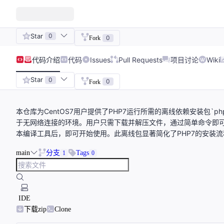
Star
0
0
Fork
代码
介绍
代码
Issues
Pull Requests
项目讨论
Wiki
Star
0
0
Fork
本仓库为CentOS7用户提供了PHP7运行所需的离线依赖安装包`php-reso
于无网络连接的环境。用户只需下载并解压文件，通过简单命令即可快
本编译工具后，即可开始使用。此离线包显著简化了PHP7的安装
main
分支
Tags
1
0
IDE
下载zip
Clone