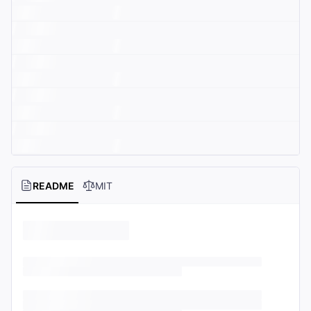
README
MIT