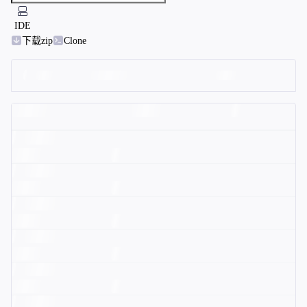
IDE
下载zip
Clone