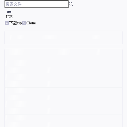
IDE
下载zip
Clone