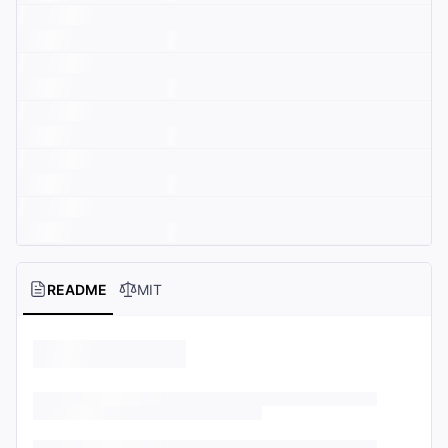
README
MIT