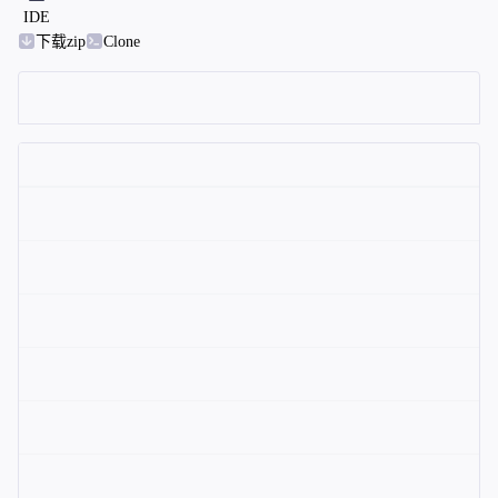
IDE
下载zip
Clone