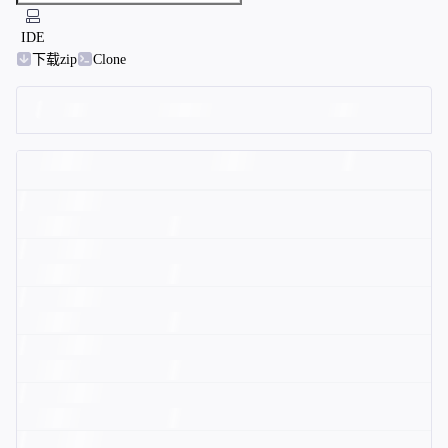
IDE
下载zip
Clone