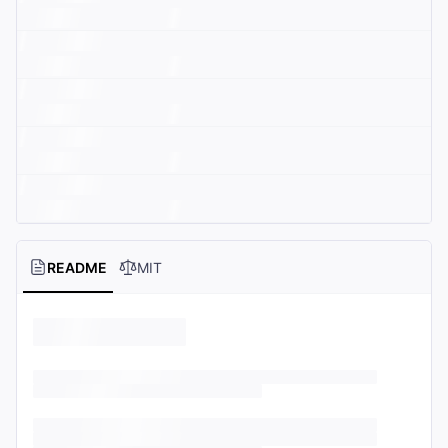
README
MIT