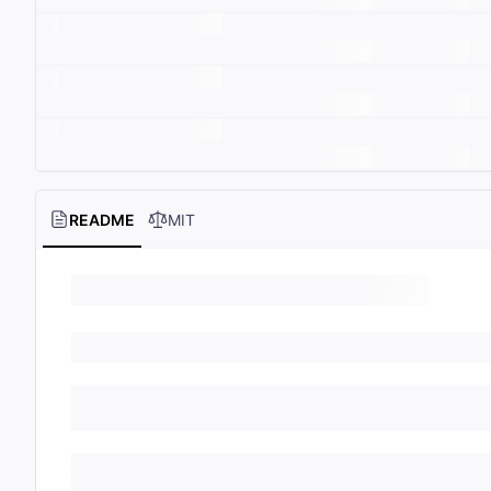
README
MIT