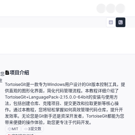
项目介绍
，您
注
TortoiseGit是一款专为Windows用户设计的Git版本控制工具，提
供直观的图形化界面，简化代码管理流程。本教程详细介绍了
TortoiseGit+LanguagePack-2.15.0.0-64bit的安装与使用方
法，包括创建仓库、克隆项目、提交更改和拉取更新等核心操
作。通过本教程，您将轻松掌握如何高效管理代码仓库，提升开
发效率。无论您是Git新手还是资深开发者，TortoiseGit都能为您
带来便捷的操作体验，助您更专注于代码开发。
MIT
3
提交数