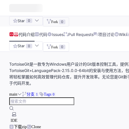
Star
0
0
Fork
代码
介绍
代码
Issues
Pull Requests
项目讨论
Wiki
Star
0
0
Fork
TortoiseGit是一款专为Windows用户设计的Git版本控制
TortoiseGit+LanguagePack-2.15.0.0-64bi
将轻松掌握如何高效管理代码仓库，提升开发效率。无论您是Git新手还
于代码开发。
main
分支
Tags
1
0
IDE
下载zip
Clone