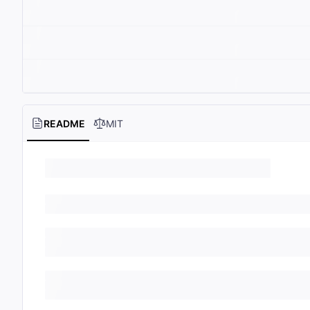
README
MIT