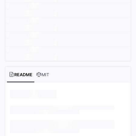
README
MIT