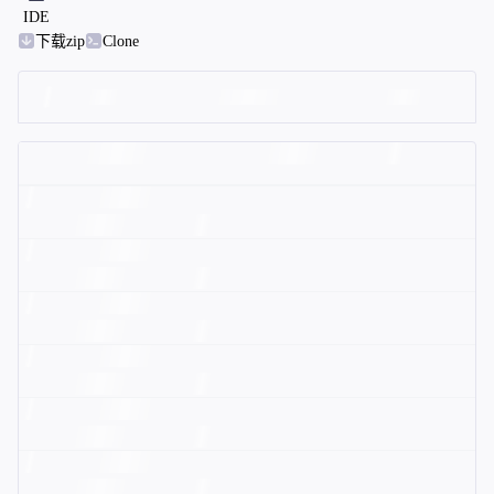
IDE
下载zip
Clone