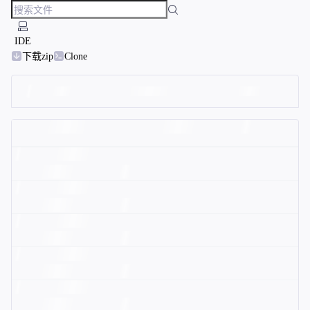
IDE
下载zip
Clone