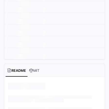
README
MIT