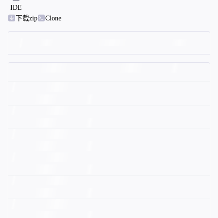
IDE
下载zip
Clone