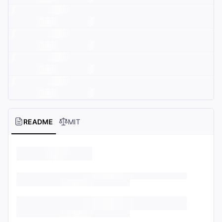
README
MIT