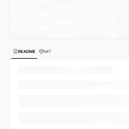
README
MIT