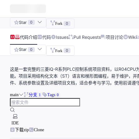
Star
0
0
Fork
代码
介绍
代码
Issues
Pull Requests
项目讨论
Wiki
Star
0
0
Fork
这是一套完整的三菱iQ-R系列PLC控制系统项目资料，以R04CPU
能。项目采用结构化文本（ST）语言和梯形图编程，易于维护，并
件、系统参数设置及详细项目文档，适合参考与学习。使用前请遵
main
分支
Tags
1
0
IDE
下载zip
Clone