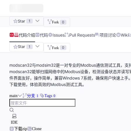
Star
1
0
Fork
代码
介绍
代码
Issues
Pull Requests
项目讨论
Wiki
Star
1
0
Fork
modscan32与modsim32是一对专业的Modbus通信测试工具，
modscan32能够扫描网络中的Modbus设备，检测设备状态并读写
件界面友好，操作简单，兼容Windows 7系统，确保用户快速上
下载使用，体验高效的Modbus测试工具。
main
分支
Tags
1
0
IDE
下载zip
Clone