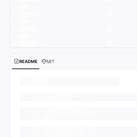
README
MIT