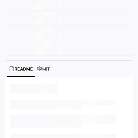
README
MIT