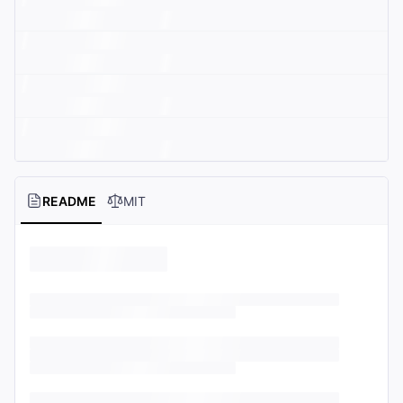
README
MIT