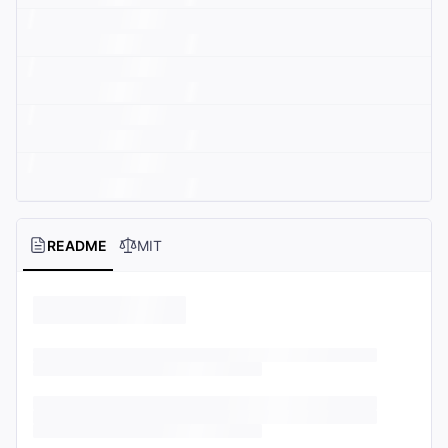
README
MIT