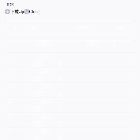
IDE
下载zip
Clone