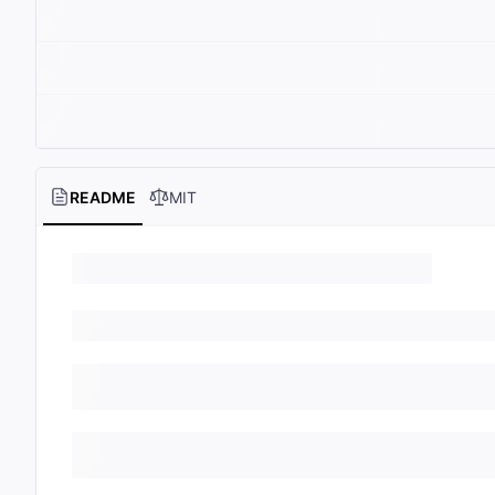
README
MIT