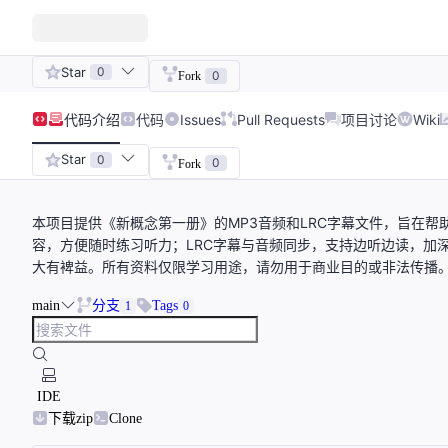
Star
0
0
Fork
代码
介绍
代码
Issues
Pull Requests
项目讨论
Wiki
Star
0
0
Fork
本项目提供《新概念第一册》的MP3音频和LRC字幕文件，旨在帮
容，方便随时练习听力；LRC字幕与音频同步，支持边听边读，加
大有裨益。所有资料仅限学习用途，请勿用于商业目的或非法传播
main
分支
Tags
1
0
IDE
下载zip
Clone