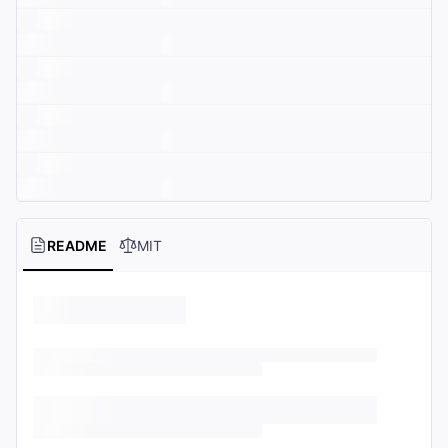
README
MIT