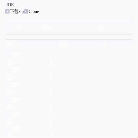
IDE
下载zip
Clone