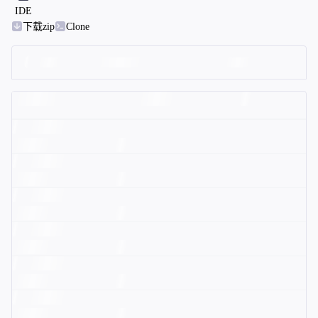
IDE
下载zip
Clone