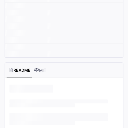
README
MIT