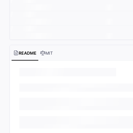
README
MIT