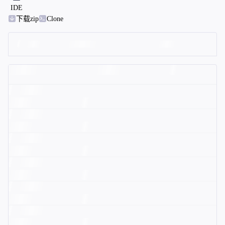
IDE
下载zip
Clone