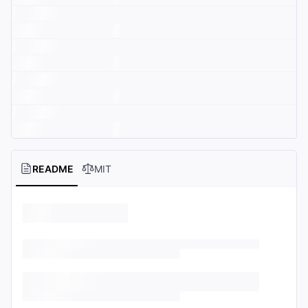
README
MIT