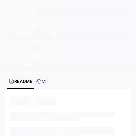
README
MIT