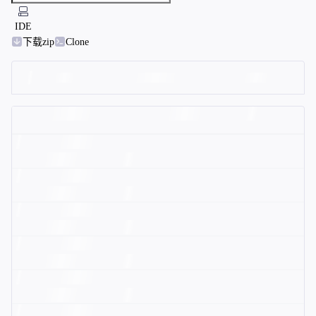
IDE
下载zip
Clone