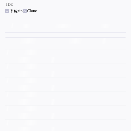
IDE
下载zip
Clone