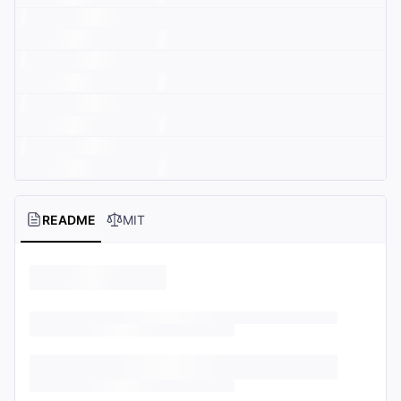
README
MIT