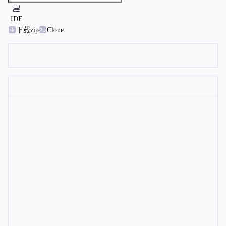
IDE
下载zip
Clone