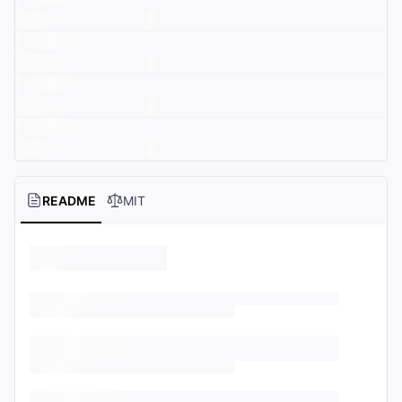
README
MIT