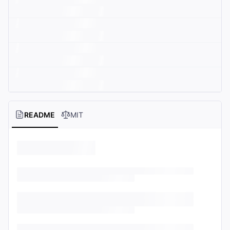
README
MIT