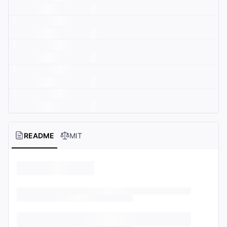
README
MIT