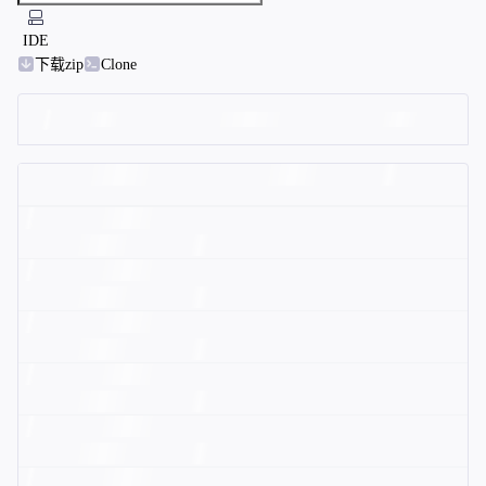
IDE
下载zip
Clone