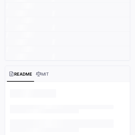
README
MIT