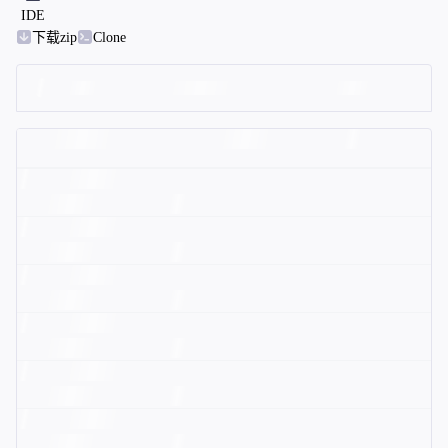
IDE
下载zip
Clone