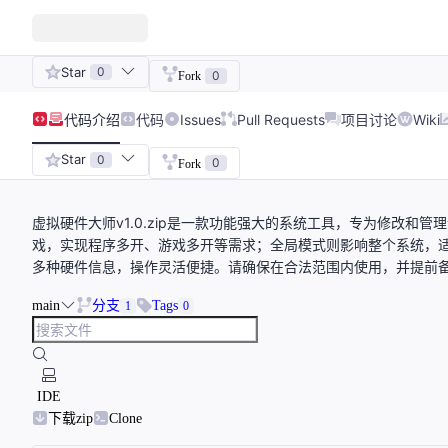
Star
0
0
Fork
代码
介绍
代码
Issues
Pull Requests
项目讨论
Wiki
Star
0
0
Fork
虚拟硬件大师v1.0.zip是一款功能强大的系统工具，专为修改
戏，实现程序多开、游戏多开等需求；全局模式则影响整个系统，适
多种硬件信息，操作灵活便捷。请确保在合法范围内使用，并提前备份
main
分支
Tags
1
0
IDE
下载zip
Clone