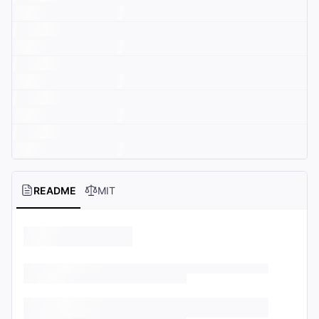
README
MIT