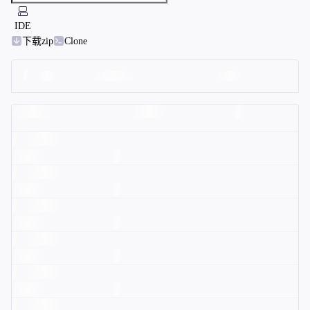
IDE
下载zip
Clone