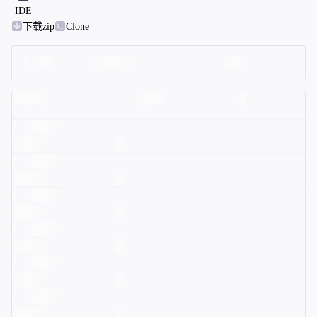
IDE
下载zip
Clone