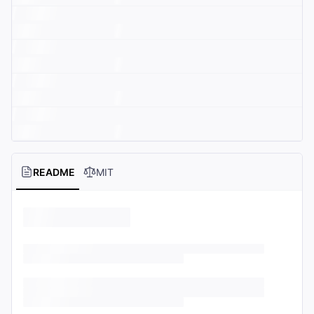
README
MIT