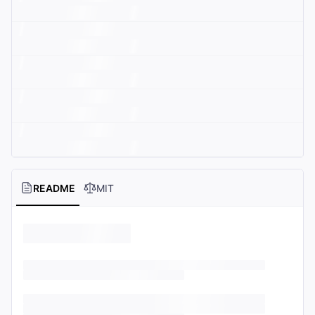
README
MIT