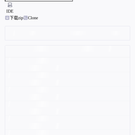
IDE
下载zip
Clone