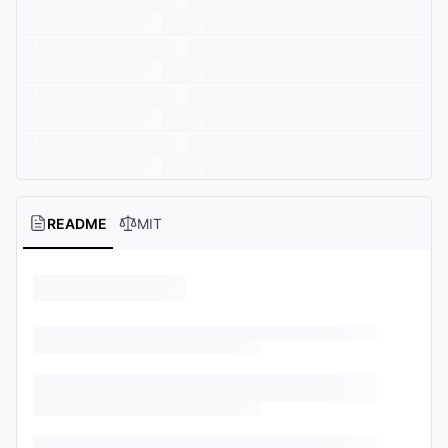
README
MIT