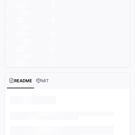
README
MIT