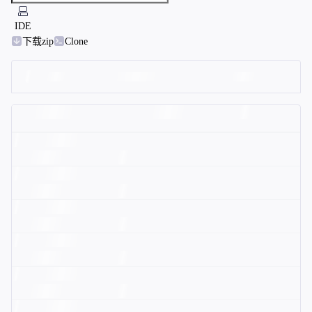
IDE
下载zip
Clone