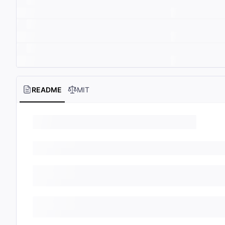
README
MIT