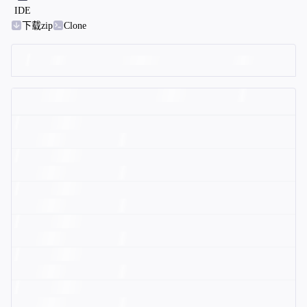
IDE
下载zip
Clone