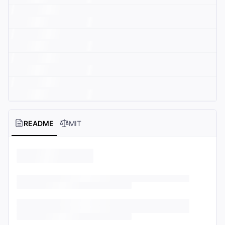
README
MIT