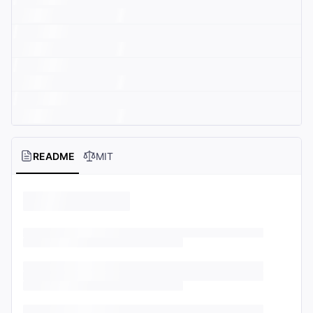
README
MIT