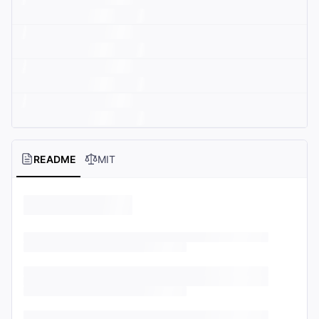
README
MIT