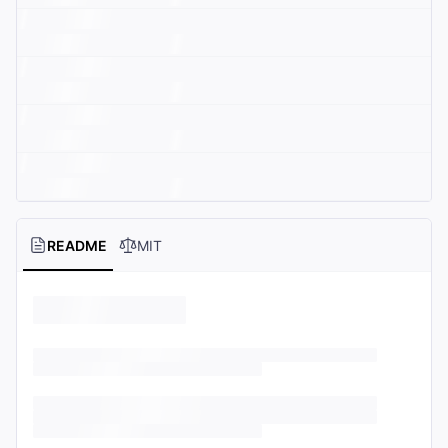
README
MIT