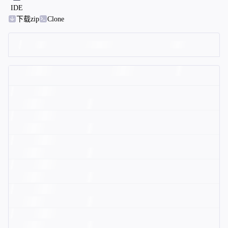
IDE
下载zip
Clone